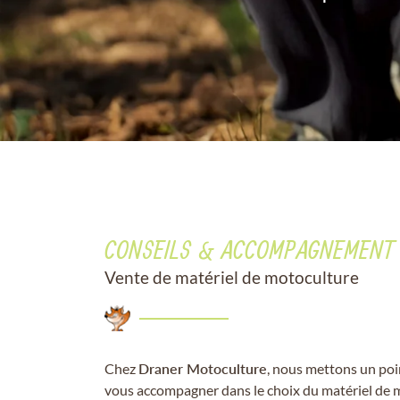
Recopier le code ci-contre

Rafraîchir le captcha

En cochant cette case, vous consentez à recevoir nos propositions commerciales
email indiqué ci-dessus. Vous pouvez vous désinscrire à tout moment en utilisa
formulaire de désinscription
.
INSCRIPTION
CONSEILS & ACCOMPAGNEMENT
Vente de matériel de motoculture
Chez
Draner Motoculture
, nous mettons un poi
vous accompagner dans le choix du matériel de 