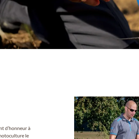
 à l'adresse
nt
le
nt d’honneur à
motoculture le