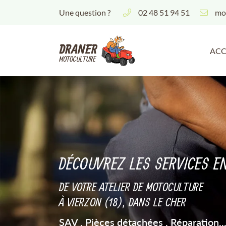
Une question ?
02 48 51 94 51
13 Av. maréchal philippe leclerc de hauteclocque
18100 Vierzon
02 48 51 94 51
ACC
DÉCOUVREZ LES SERVICES E
DE VOTRE ATELIER DE MOTOCULTURE
Adresse email de réception

À VIERZON (18), DANS LE CHER
SAV . Pièces détachées . Réparation..