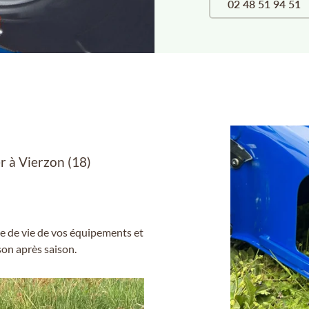
02 48 51 94 51
 à Vierzon (18)
́e de vie de vos équipements et
son après saison.