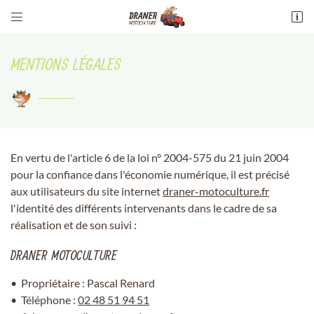


13 Av. maréchal philippe leclerc de
hauteclocque
MENTIONS LÉGALES
18100 Vierzon
02 48 51 94 51
En vertu de l'article 6 de la loi n° 2004-575 du 21 juin 2004
pour la confiance dans l'économie numérique, il est précisé
aux utilisateurs du site internet
draner-motoculture.fr
l'identité des différents intervenants dans le cadre de sa
Adresse email de réception

réalisation et de son suivi :
DRANER MOTOCULTURE
Recopier le code ci-contre

Propriétaire : Pascal Renard
Rafraîchir le captcha

Téléphone :
02 48 51 94 51