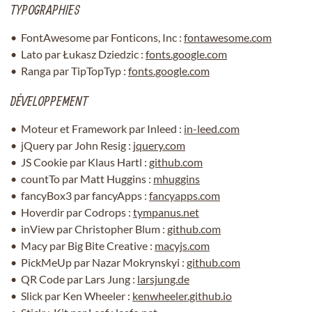
TYPOGRAPHIES
CONTACT
RESTEZ INFORMÉ
FontAwesome par Fonticons, Inc :
fontawesome.com
Lato par Łukasz Dziedzic :
fonts.google.com
INSCRIPTION NEWSL
Ranga par TipTopTyp :
fonts.google.com
DÉVELOPPEMENT
Moteur et Framework par Inleed :
in-leed.com
jQuery par John Resig :
jquery.com
JS Cookie par Klaus Hartl :
github.com
countTo par Matt Huggins :
mhuggins
fancyBox3 par fancyApps :
fancyapps.com
Hoverdir par Codrops :
tympanus.net
inView par Christopher Blum :
github.com
Macy par Big Bite Creative :
macyjs.com
PickMeUp par Nazar Mokrynskyi :
github.com
QR Code par Lars Jung :
larsjung.de
Slick par Ken Wheeler :
kenwheeler.github.io