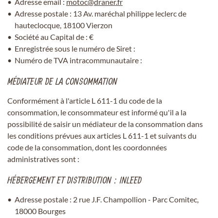
Adresse email :
Adresse postale : 13 Av. maréchal philippe leclerc de
hauteclocque, 18100 Vierzon
Société au Capital de : €
Enregistrée sous le numéro de Siret :
En cochant cette case, vous consentez à recevoir nos propositions
commerciales à l'adresse email indiqué ci-dessus. Vous pouvez vous
Numéro de TVA intracommunautaire :
désinscrire à tout moment en utilisant
le formulaire de désinscription
.
MÉDIATEUR DE LA CONSOMMATION
INSCRIPTION
Conformément à l'article L 611-1 du code de la
consommation, le consommateur est informé qu'il a la
possibilité de saisir un médiateur de la consommation dans
les conditions prévues aux articles L 611-1 et suivants du
code de la consommation, dont les coordonnées
administratives sont :
HÉBERGEMENT ET DISTRIBUTION : INLEED
Adresse postale : 2 rue J.F. Champollion - Parc Comitec,
18000 Bourges