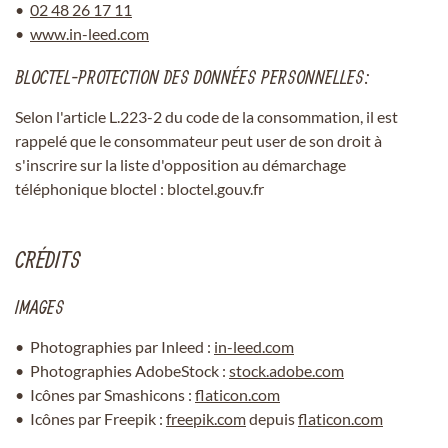
02 48 26 17 11
www.in-leed.com
BLOCTEL-PROTECTION DES DONNÉES PERSONNELLES:
Selon l'article L.223-2 du code de la consommation, il est
rappelé que le consommateur peut user de son droit à
s'inscrire sur la liste d'opposition au démarchage
UNE QUESTION 
téléphonique bloctel : bloctel.gouv.fr
ACCUEIL
02 48 51 94 5
CRÉDITS
MOTOCULTURE
IMAGES
 AUTRES SERVICES
Photographies par Inleed :
in-leed.com
Photographies AdobeStock :
stock.adobe.com
REJOIGNEZ-NOUS
TRE SÉLECTION
Icônes par Smashicons :
flaticon.com
Icônes par Freepik :
freepik.com
depuis
flaticon.com
ACTUALITÉS