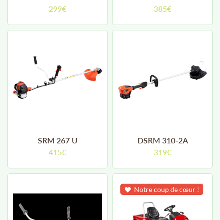
299€
385€
SRM 267 U
DSRM 310-2A
415€
319€
Notre coup de cœur !
