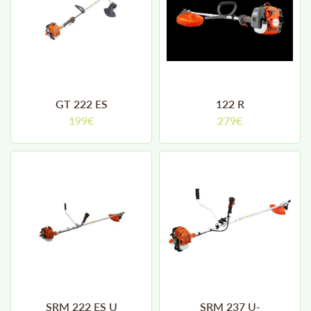
En cochant cette case, vous consentez à recevoir nos propositions
commerciales à l'adresse email indiqué ci-dessus. Vous pouvez vous
désinscrire à tout moment en utilisant
le formulaire de désinscription
.
GT 222 ES
122 R
INSCRIPTION
199€
279€
SRM 222 ES U
SRM 237 U-