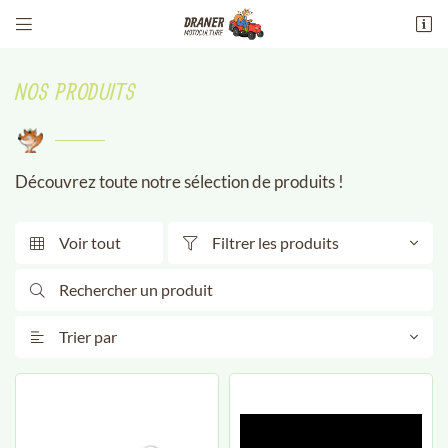


13 Av. maréchal philippe leclerc de
hauteclocque
NOS PRODUITS
18100 Vierzon
02 48 51 94 51
Découvrez toute notre sélection de produits !
Voir tout
Filtrer les produits



Adresse email de réception

Trier par

Recopier le code ci-contre

Rafraîchir le captcha
