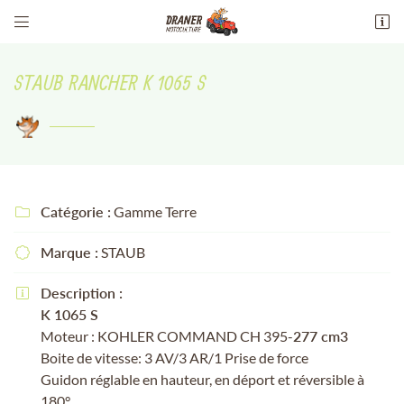


13 Av. maréchal philippe leclerc de
hauteclocque
STAUB RANCHER K 1065 S
18100 Vierzon
02 48 51 94 51
Catégorie :
Gamme Terre

Marque :
STAUB

Adresse email de réception

Description :

K 1065 S
Recopier le code ci-contre

Moteur : KOHLER COMMAND CH 395-
277 cm3
Boite de vitesse: 3 AV/3 AR/1 Prise de force
Rafraîchir le captcha

Guidon réglable en hauteur, en déport et réversible à
180°