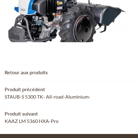
MOTOCULTURE
 AUTRES SERVICES
REJOIGNEZ-NOUS
TRE SÉLECTION
ACTUALITÉS
CONTACT
RESTEZ INFORMÉ
Retour aux produits
INSCRIPTION NEWSL
Produit précédent
STAUB-S 5300 TK- All-road-Aluminium-
Produit suivant
KAAZ LM 5360 HXA-Pro