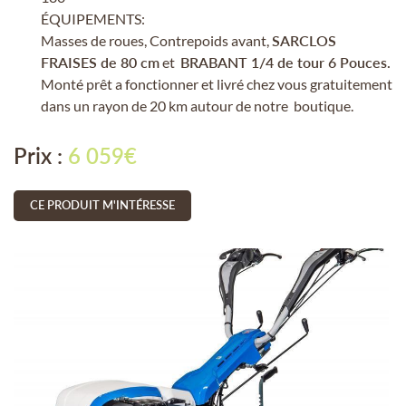
ÉQUIPEMENTS:
Masses de roues, Contrepoids avant,
SARCLOS
FRAISES de 80 cm
et
BRABANT 1/4 de tour 6 Pouces.
Monté prêt a fonctionner et livré chez vous gratuitement
En cochant cette case, vous consentez à recevoir nos propositions
dans un rayon de 20 km autour de notre boutique.
commerciales à l'adresse email indiqué ci-dessus. Vous pouvez vous
désinscrire à tout moment en utilisant
le formulaire de désinscription
.
Prix :
6 059€
INSCRIPTION
CE PRODUIT M'INTÉRESSE
UNE QUESTION 
ACCUEIL
02 48 51 94 5