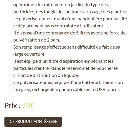
opérations de traitement du jardin, du type des
herbicides, des fongicides ou pour l'arrosage des plantes.
Le pulvérisateur est muni d'une bandoulière pour facilité
le déplacement sans contrainte à l'utilisateur.
En cochant cette case, vous consentez à recevoir nos propositions
Il dispose d'une contenance de 5 litres avec une force de
commerciales à l'adresse email indiqué ci-dessus. Vous pouvez vous
pulvérisation de 2 bars.
désinscrire à tout moment en utilisant
le formulaire de désinscription
.
Son remplissage s'effectue sans difficulté du fait de sa
INSCRIPTION
large ouverture.
Il est équipé d'un filtre d'aspiration empêchant les
particules d'entrer dans le réservoir et de boucher le
circuit de distribution du liquide.
Ce pulvérisateur est équipé d'une batterie Lithium-ion
intégrée, rechargeable par un câble micro USB fourni.
Prix :
75€
CE PRODUIT M'INTÉRESSE