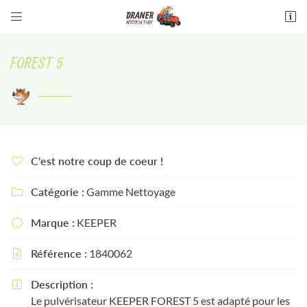


13 Av. maréchal philippe leclerc de
hauteclocque
FOREST 5
18100 Vierzon
02 48 51 94 51
C'est notre coup de coeur !

Catégorie :
Gamme Nettoyage

Adresse email de réception

Marque :
KEEPER

Référence :
1840062
Recopier le code ci-contre


Rafraîchir le captcha
Description :


Le pulvérisateur KEEPER FOREST 5 est adapté pour les