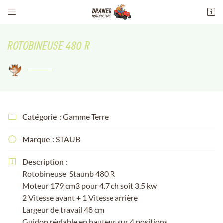


13 Av. maréchal philippe leclerc de
hauteclocque
ROTOBINEUSE 480 R
18100 Vierzon
02 48 51 94 51
Catégorie :
Gamme Terre

Marque :
STAUB

Adresse email de réception

Description :

Rotobineuse Staunb 480 R
Recopier le code ci-contre

Moteur 179 cm3 pour 4.7 ch soit 3.5 kw
2 Vitesse avant + 1 Vitesse arrière
Rafraîchir le captcha

Largeur de travail 48 cm
Guidon réglable en hauteur sur 4 positions