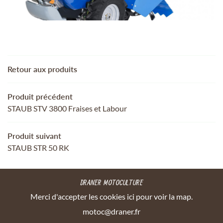
 AUTRES SERVICES
REJOIGNEZ-NOUS
TRE SÉLECTION
ACTUALITÉS
Retour aux produits
CONTACT
RESTEZ INFORMÉ
Produit précédent
STAUB STV 3800 Fraises et Labour
INSCRIPTION NEWSL
Produit suivant
STAUB STR 50 RK
DRANER MOTOCULTURE
Merci d'accepter les cookies
ici
pour voir la map.