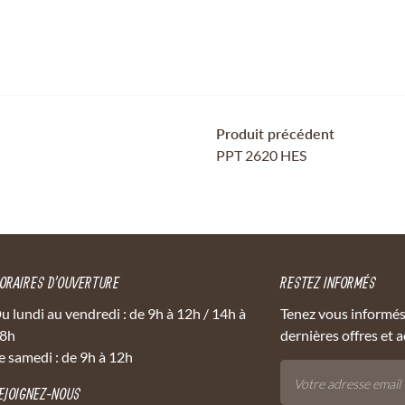
Produit précédent
PPT 2620 HES
ORAIRES D'OUVERTURE
RESTEZ INFORMÉS
u lundi au vendredi : de 9h à 12h / 14h à
Tenez vous informés
8h
dernières offres et a
e samedi : de 9h à 12h
EJOIGNEZ-NOUS