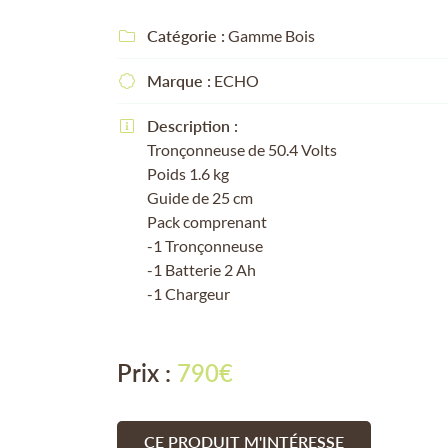
Recopier le code ci-contre

Catégorie :
Gamme Bois

Rafraîchir le captcha

Marque :
ECHO

En cochant cette case, vous consentez à recevoir nos propositions commerciales
email indiqué ci-dessus. Vous pouvez vous désinscrire à tout moment en utilisa
Description :

formulaire de désinscription
.
Tronçonneuse de 50.4 Volts
Poids 1.6 kg
INSCRIPTION
Guide de 25 cm
Pack comprenant
-1 Tronçonneuse
-1 Batterie 2 Ah
-1 Chargeur
Prix :
790€
CE PRODUIT M'INTÉRESSE