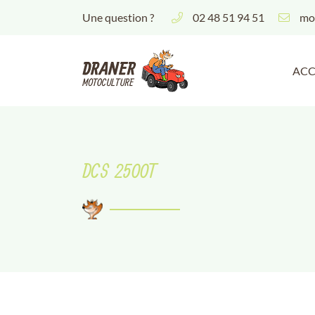
Une question ?
02 48 51 94 51
13 Av. maréchal philippe leclerc de hauteclocque
18100 Vierzon
02 48 51 94 51
ACC
DCS 2500T
Adresse email de réception
