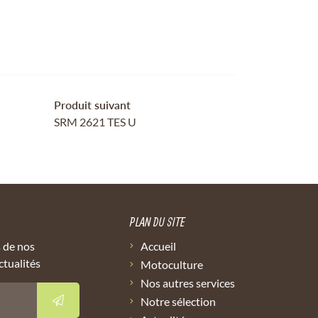
Produit suivant
SRM 2621 TES U
PLAN DU SITE
 de nos
Accueil
ctualités
Motoculture
Nos autres services
Notre sélection