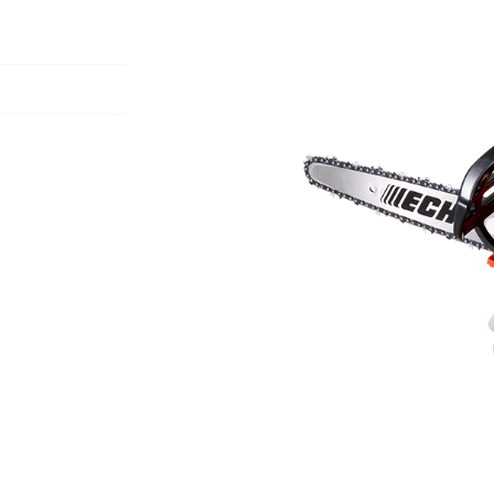
 à l'adresse
nt
le