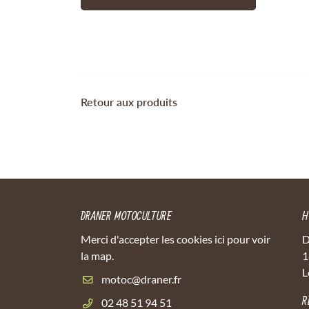
Retour aux produits
DRANER MOTOCULTURE
H
Merci d'accepter les cookies
ici
pour voir
D
la map.
1
L
R
02 48 51 94 51