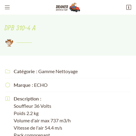


13 Av. maréchal philippe leclerc de
hauteclocque
DPB 310-4 A
18100 Vierzon
02 48 51 94 51
Catégorie :
Gamme Nettoyage

Marque :
ECHO

Adresse email de réception

Description :

Souffleur 36 Volts
Recopier le code ci-contre

Poids 2.2 kg
Volume d'air max 737 m3/h
Rafraîchir le captcha

Vitesse de l'air 54.4 m/s
Pack comprenant