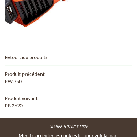
 AUTRES SERVICES
REJOIGNEZ-NOUS
TRE SÉLECTION
ACTUALITÉS
Retour aux produits
CONTACT
RESTEZ INFORMÉ
Produit précédent
INSCRIPTION NEWSL
PW 350
Produit suivant
PB 2620
DRANER MOTOCULTURE
Merci d'accepter les cookies
ici
pour voir la map.