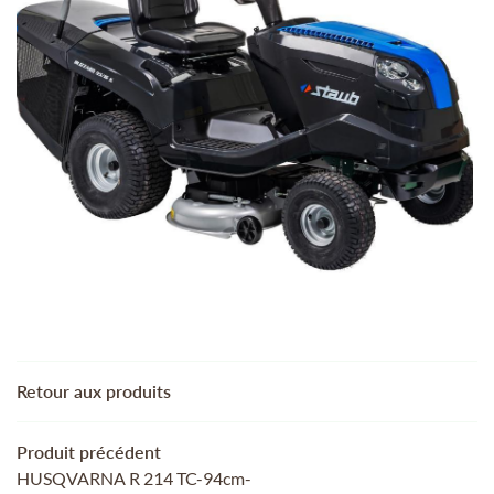
ACCUEIL
02 48 51 94 5
MOTOCULTURE
 AUTRES SERVICES
REJOIGNEZ-NOUS
TRE SÉLECTION
ACTUALITÉS
CONTACT
RESTEZ INFORMÉ
INSCRIPTION NEWSL
Retour aux produits
Produit précédent
HUSQVARNA R 214 TC-94cm-