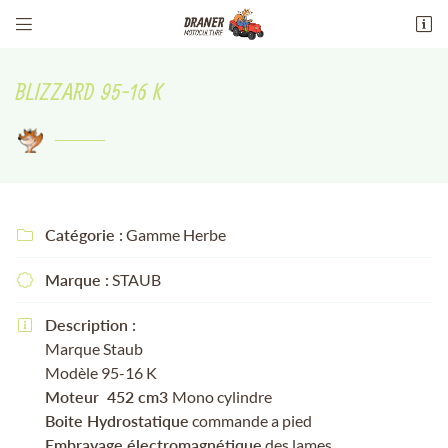


13 Av. maréchal philippe leclerc de
hauteclocque
BLIZZARD 95-16 K
18100 Vierzon
02 48 51 94 51
Catégorie :
Gamme Herbe

Marque :
STAUB

Adresse email de réception

Description :

Marque Staub
Recopier le code ci-contre

Modèle 95-16 K
Moteur 452 cm3
Mono cylindre
Rafraîchir le captcha

Boite Hydrostatique
commande a pied
Embrayage électromagnétique
des lames