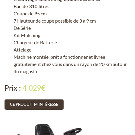
Bac de 310 litres
Coupe de 95 cm
7 Hauteur de coupe possible de 3 a 9 cm
De Série
En cochant cette case, vous consentez à recevoir nos propositions
Kit Mulching
commerciales à l'adresse email indiqué ci-dessus. Vous pouvez vous
désinscrire à tout moment en utilisant
le formulaire de désinscription
.
Chargeur de Batterie
Attelage
INSCRIPTION
Machine montée, prêt a fonctionner et livrée
gratuitement chez vous dans un rayon de 20 km autour
du magasin
Prix :
4 029€
CE PRODUIT M'INTÉRESSE
UNE QUESTION 