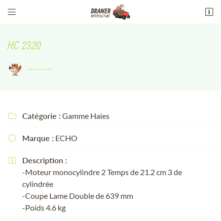


13 Av. maréchal philippe leclerc de
hauteclocque
HC 2320
18100 Vierzon
02 48 51 94 51
Catégorie :
Gamme Haies

Marque :
ECHO

Adresse email de réception

Description :

-Moteur monocylindre 2 Temps de 21.2 cm 3 de
Recopier le code ci-contre

cylindrée
-Coupe Lame Double de 639 mm
Rafraîchir le captcha

-Poids 4.6 kg