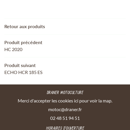
REJOIGNEZ-NOUS
TRE SÉLECTION
Retour aux produits
ACTUALITÉS
Produit précédent
CONTACT
RESTEZ INFORMÉ
HC 2020
INSCRIPTION NEWSL
Produit suivant
ECHO HCR 185 ES
DRANER MOTOCULTURE
Merci d'accepter les cookies
ici
pour voir la map.
02 48 51 94 51
HORAIRES D'OUVERTURE