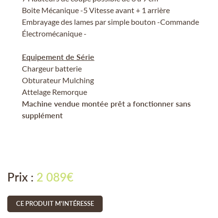
Boite Mécanique -5 Vitesse avant + 1 arrière
Embrayage des lames par simple bouton -Commande
Électromécanique -
En cochant cette case, vous consentez à recevoir nos propositions
Equipement de Série
commerciales à l'adresse email indiqué ci-dessus. Vous pouvez vous
désinscrire à tout moment en utilisant
le formulaire de désinscription
.
Chargeur batterie
Obturateur Mulching
INSCRIPTION
Attelage Remorque
Machine vendue montée prêt a fonctionner sans
supplément
Prix :
2 089€
CE PRODUIT M'INTÉRESSE