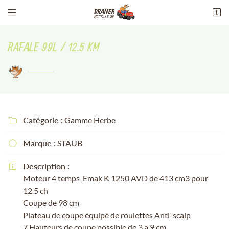


13 Av. maréchal philippe leclerc de
hauteclocque
RAFALE 99L / 12.5 KM
18100 Vierzon
02 48 51 94 51
Catégorie :
Gamme Herbe

Marque :
STAUB

Adresse email de réception

Description :

Moteur 4 temps Emak K 1250 AVD de 413 cm3 pour
Recopier le code ci-contre

12.5 ch
Coupe de 98 cm
Rafraîchir le captcha

Plateau de coupe équipé de roulettes Anti-scalp
7 Hauteurs de coupe possible de 3 a 9 cm