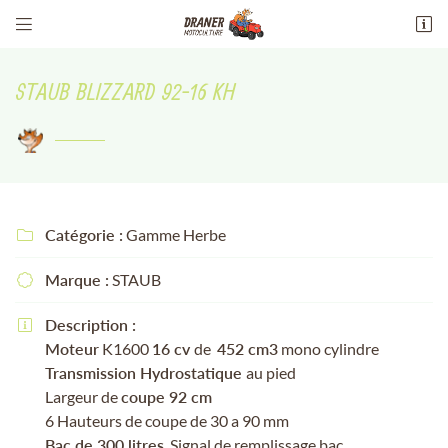


13 Av. maréchal philippe leclerc de
hauteclocque
STAUB BLIZZARD 92-16 KH
18100 Vierzon
02 48 51 94 51
Catégorie :
Gamme Herbe

Marque :
STAUB

Adresse email de réception

Description :

Moteur
K1600
16 cv
de
452 cm3
mono cylindre
Recopier le code ci-contre

Transmission Hydrostatique
au pied
Largeur de
coupe 92 cm
Rafraîchir le captcha

6 Hauteurs de coupe de 30 a 90 mm
Bac de 300 litres
. Signal de remplissage bac.