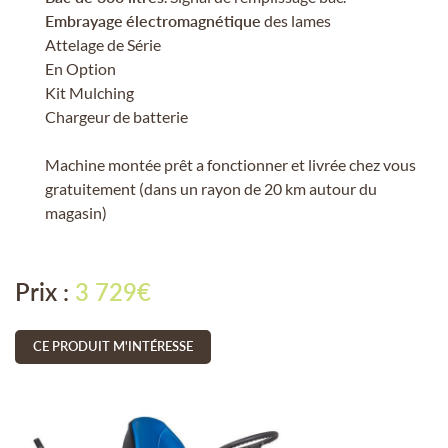
Embrayage
électromagnétique
des lames
Attelage de Série
En Option
Kit Mulching
En cochant cette case, vous consentez à recevoir nos propositions
Chargeur de batterie
commerciales à l'adresse email indiqué ci-dessus. Vous pouvez vous
désinscrire à tout moment en utilisant
le formulaire de désinscription
.
Machine montée prêt a fonctionner et livrée chez vous
INSCRIPTION
gratuitement (dans un rayon de 20 km autour du
magasin)
Prix :
3 729€
CE PRODUIT M'INTÉRESSE
UNE QUESTION 