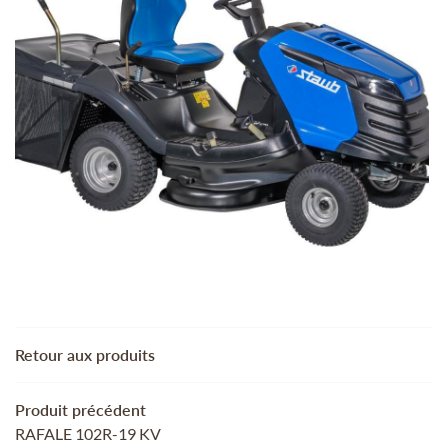
ACCUEIL
02 48 51 94 5
MOTOCULTURE
 AUTRES SERVICES
REJOIGNEZ-NOUS
TRE SÉLECTION
ACTUALITÉS
CONTACT
RESTEZ INFORMÉ
INSCRIPTION NEWSL
Retour aux produits
Produit précédent
RAFALE 102R-19 KV