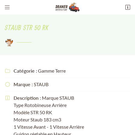


13 Av. maréchal philippe leclerc de
hauteclocque
STAUB STR 50 RK
18100 Vierzon
02 48 51 94 51
Catégorie :
Gamme Terre

Marque :
STAUB

Adresse email de réception

Description :
Marque STAUB

Type Rotobineuse Arrière
Recopier le code ci-contre

Modèle STR 50 RK
Moteur Staub 183 cm3
Rafraîchir le captcha

1 Vitesse Avant - 1 Vitesse Arrière
Guidon réglable en Hauteur