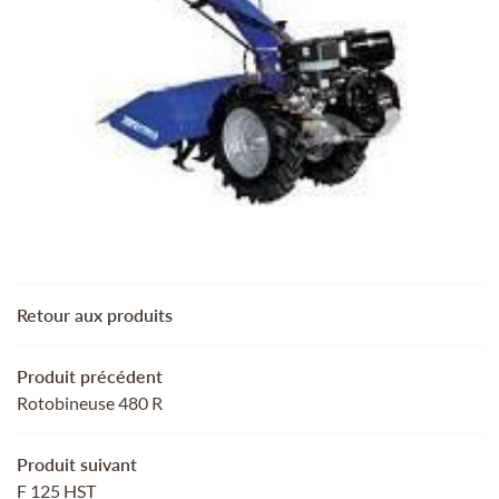
02 48 51 94 5
MOTOCULTURE
 AUTRES SERVICES
REJOIGNEZ-NOUS
TRE SÉLECTION
ACTUALITÉS
CONTACT
RESTEZ INFORMÉ
Retour aux produits
INSCRIPTION NEWSL
Produit précédent
Rotobineuse 480 R
Produit suivant
F 125 HST