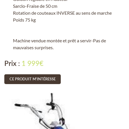
Sarclo-Fraise de 50 cm
Rotation de couteaux INVERSE au sens de marche
Poids 75 kg
En cochant cette case, vous consentez à recevoir nos propositions
commerciales à l'adresse email indiqué ci-dessus. Vous pouvez vous
désinscrire à tout moment en utilisant
le formulaire de désinscription
.
Machine vendue montée et prêt a servir-Pas de
mauvaises surprises.
INSCRIPTION
Prix :
1 999€
CE PRODUIT M'INTÉRESSE
UNE QUESTION 
ACCUEIL